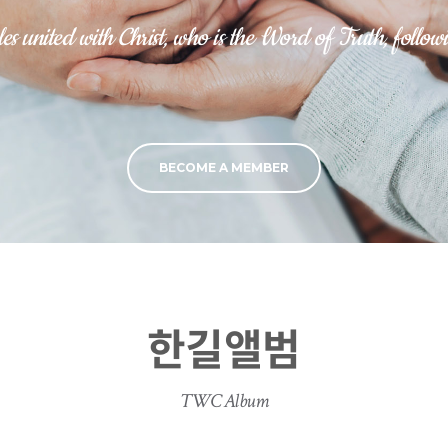
es united with Christ, who is the Word of Truth, followi
BECOME A MEMBER
한길앨범
TWC Album