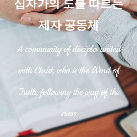
십자가의 도를 따르는
제자 공동체
A community of disciples united
with Christ, who is the Word of
Truth, following the way of the
cross