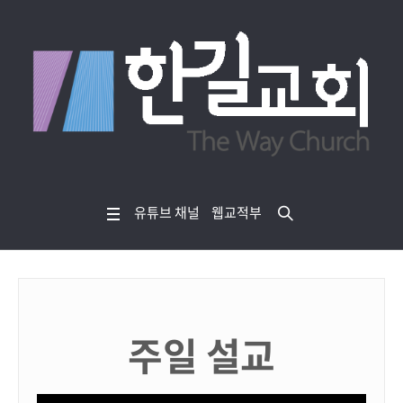
유튜브 채널
웹교적부
주일 설교