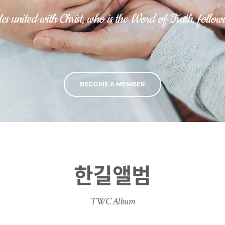
es united with Christ, who is the Word of Truth, followi
BECOME A MEMBER
한길앨범
TWC Album