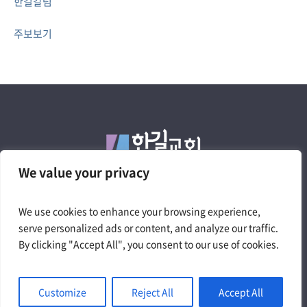
한길칼럼
주보보기
We value your privacy
We use cookies to enhance your browsing experience,
4050 W. Pico Blvd. Los Angeles, CA 90019
serve personalized ads or content, and analyze our traffic.
Tel.323.735.0200 | churchtheway@gmail.com
By clicking "Accept All", you consent to our use of cookies.
Customize
Reject All
Accept All
© 2024 The Way Church