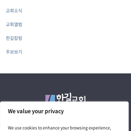
교회소식
교회앨범
한길칼럼
주보보기
We value your privacy
We use cookies to enhance your browsing experience,
4050 W. Pico Blvd. Los Angeles, CA 90019