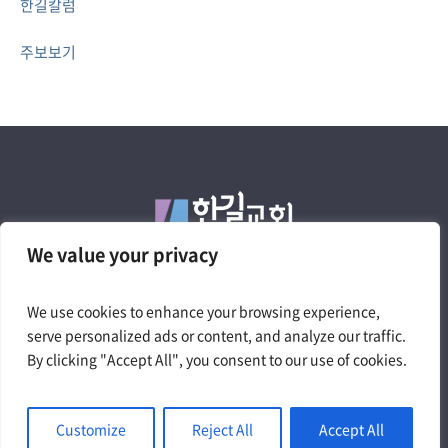
한길칼럼
주보보기
We value your privacy
We use cookies to enhance your browsing experience,
4050 W. Pico Blvd. Los Angeles, CA 90019
serve personalized ads or content, and analyze our traffic.
Tel.323.735.0200 | churchtheway@gmail.com
By clicking "Accept All", you consent to our use of cookies.
Customize
Reject All
Accept All
© 2024 The Way Church