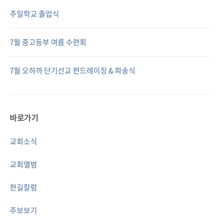
주일학교 졸업식
7월 중고등부 여름 수련회
7월 오하까 단기선교 펀드레이징 & 파송식
바로가기
교회소식
교회앨범
한길칼럼
주보보기