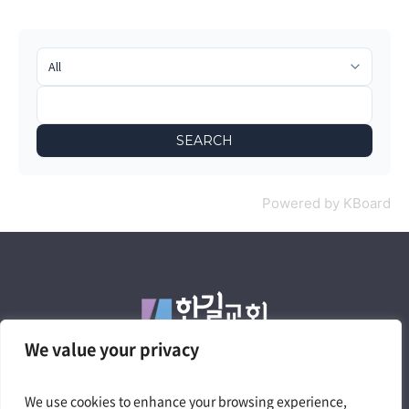
SEARCH
Powered by KBoard
We value your privacy
We use cookies to enhance your browsing experience,
4050 W. Pico Blvd. Los Angeles, CA 90019