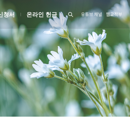
유튜브 채널
웹교적부
신청서
온라인 헌금