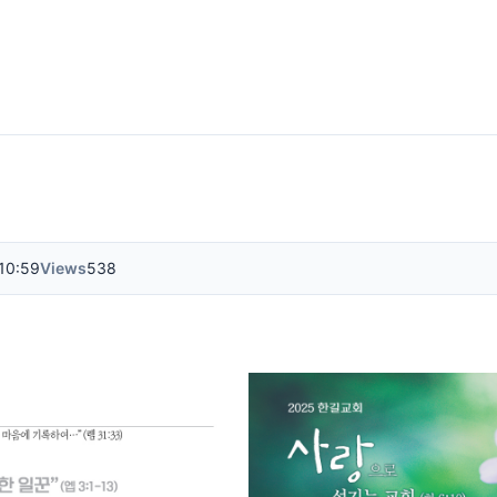
10:59
Views
538