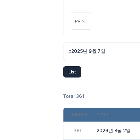
PRINT
«
2025년 9월 7일
List
Total 361
NUMBER
TITLE
361
2026년 8월 2일