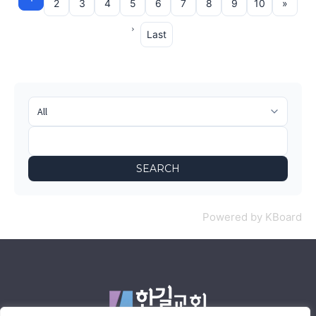
2
3
4
5
6
7
8
9
10
»
Last
SEARCH
Powered by KBoard