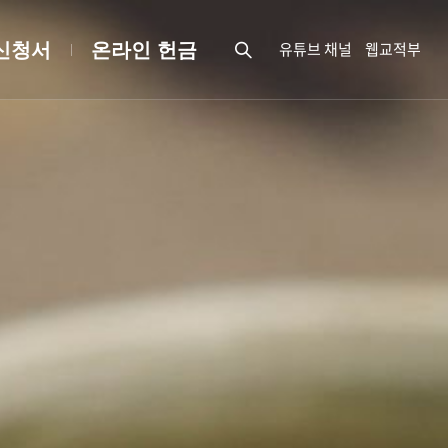
유튜브 채널
웹교적부
신청서
온라인 헌금