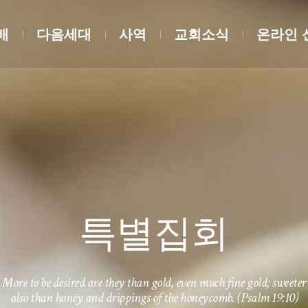
배
다음세대
사역
교회소식
온라인 
특별집회
More to be desired are they than gold, even much fine gold; sweeter
also than honey and drippings of the honeycomb. (Psalm 19:10)