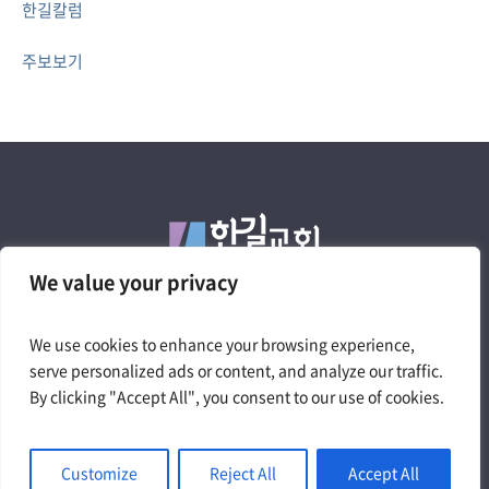
한길칼럼
주보보기
We value your privacy
We use cookies to enhance your browsing experience,
4050 W. Pico Blvd. Los Angeles, CA 90019
serve personalized ads or content, and analyze our traffic.
Tel.323.735.0200 | churchtheway@gmail.com
By clicking "Accept All", you consent to our use of cookies.
Customize
Reject All
Accept All
© 2024 The Way Church