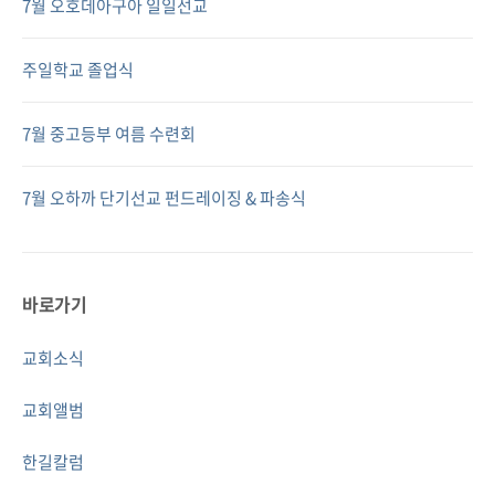
7월 오호데아구아 일일선교
주일학교 졸업식
7월 중고등부 여름 수련회
7월 오하까 단기선교 펀드레이징 & 파송식
바로가기
교회소식
교회앨범
한길칼럼