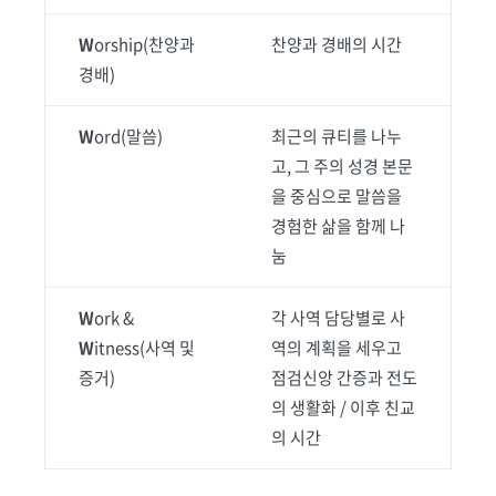
W
orship(찬양과
찬양과 경배의 시간
경배)
W
ord(말씀)
최근의 큐티를 나누
고, 그 주의 성경 본문
을 중심으로 말씀을
경험한 삶을 함께 나
눔
W
ork &
각 사역 담당별로 사
W
itness(사역 및
역의 계획을 세우고
증거)
점검신앙 간증과 전도
의 생활화 / 이후 친교
의 시간