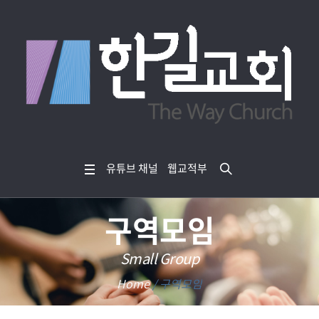
유튜브 채널
웹교적부
구역모임
Small Group
Home
/
구역모임