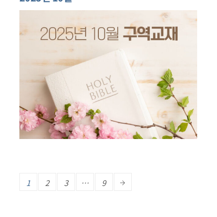
1
2
3
…
9