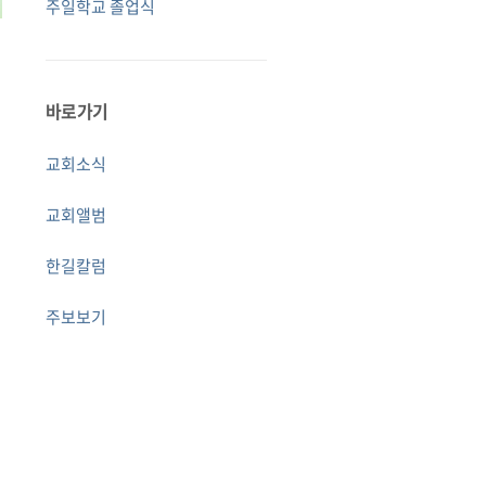
주일학교 졸업식
바로가기
교회소식
교회앨범
한길칼럼
주보보기