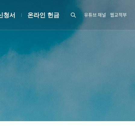
유튜브 채널
웹교적부
신청서
온라인 헌금