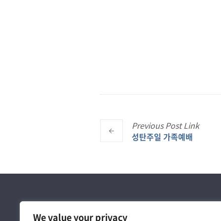
Previous
Post
Link
성탄주일 가족예배
We value your privacy