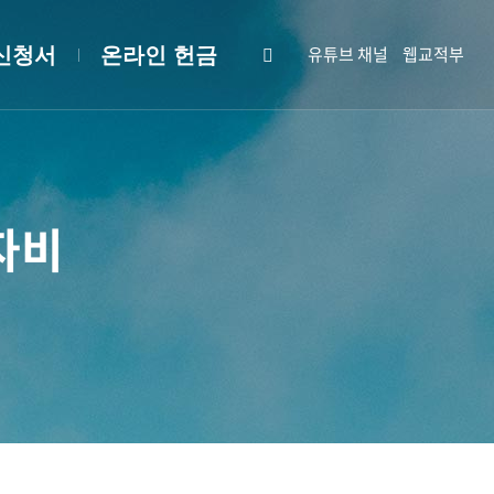
유튜브 채널
웹교적부
신청서
온라인 헌금
 자비