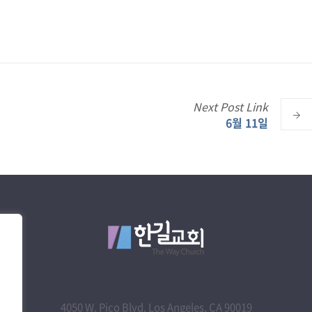
Next
Post
Link
6월 11일
4050 W. Pico Blvd. Los Angeles, CA 90019