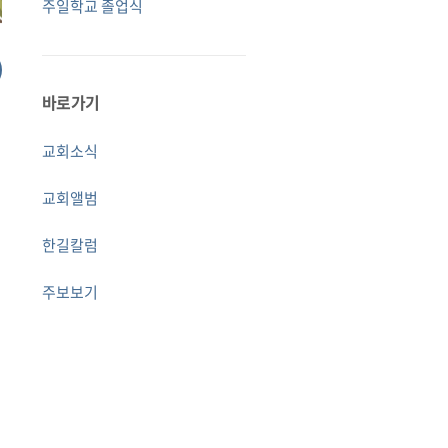
주일학교 졸업식
바로가기
교회소식
교회앨범
한길칼럼
주보보기