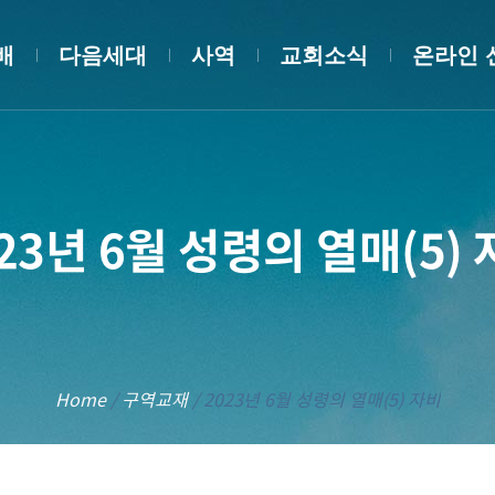
배
다음세대
사역
교회소식
온라인 
23년 6월 성령의 열매(5)
Home
/
구역교재
/
2023년 6월 성령의 열매(5) 자비