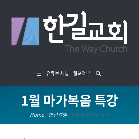
유튜브 채널
웹교적부
1월 마가복음 특강
Home
/
한길앨범
/
1월 마가복음 특강