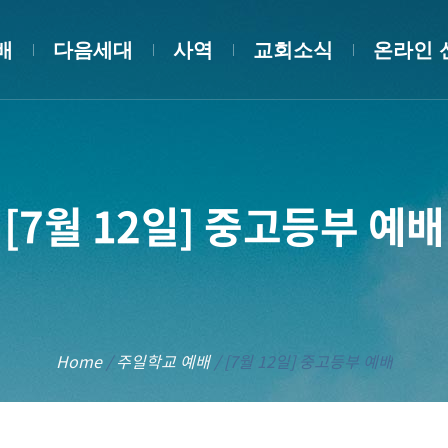
배
다음세대
사역
교회소식
온라인 
[7월 12일] 중고등부 예배
Home
/
주일학교 예배
/
[7월 12일] 중고등부 예배