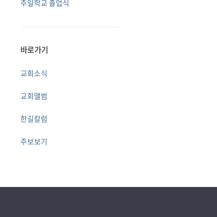
주일학교 졸업식
바로가기
교회소식
교회앨범
한길칼럼
주보보기