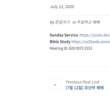
July 12, 2020
by
한길지기
in
주일학교 예배
Sunday Service
https://youtu.b
Bible Study
https://us02web.zoom.
Meeting ID: 820 0970 2553
Previous
Post
Link
[7월 12일] 유년부 예배