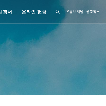
유튜브 채널
웹교적부
신청서
온라인 헌금