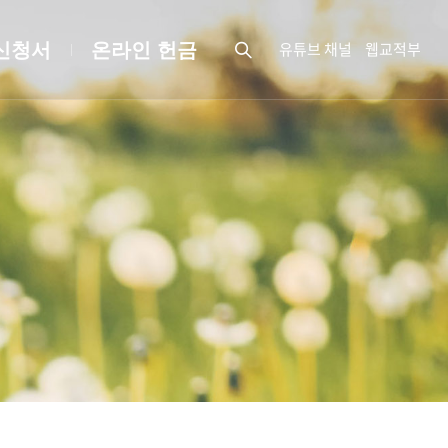
유튜브 채널
웹교적부
신청서
온라인 헌금