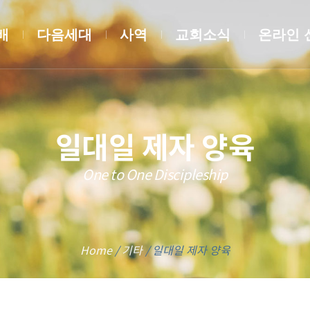
배
다음세대
사역
교회소식
온라인 
일대일 제자 양육
One to One Discipleship
Home
/
기타
/
일대일 제자 양육