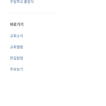
주일학교 졸업식
바로가기
교회소식
교회앨범
한길칼럼
주보보기