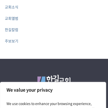
교회소식
교회앨범
한길칼럼
주보보기
We value your privacy
We use cookies to enhance your browsing experience,
4050 W. Pico Blvd. Los Angeles, CA 90019