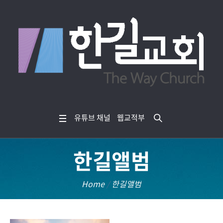
유튜브 채널
웹교적부
한길앨범
Home
/
한길앨범