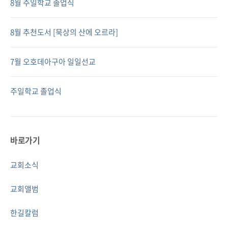
8월 주일학교 졸업식
8월 추천도서 [묵상의 산에 오르라]
7월 오호데아구아 일일선교
주일학교 졸업식
바로가기
교회소식
교회앨범
한길칼럼