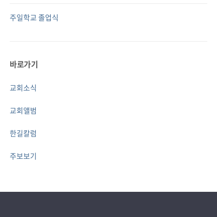
주일학교 졸업식
바로가기
교회소식
교회앨범
한길칼럼
주보보기