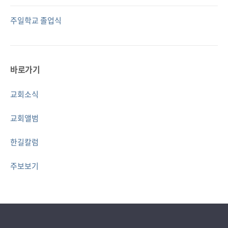
주일학교 졸업식
바로가기
교회소식
교회앨범
한길칼럼
주보보기