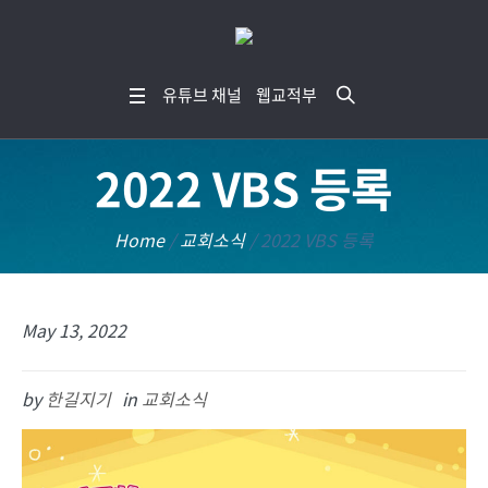
유튜브 채널
웹교적부
2022 VBS 등록
Home
/
교회소식
/
2022 VBS 등록
May 13, 2022
by
한길지기
in
교회소식