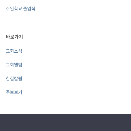
주일학교 졸업식
바로가기
교회소식
교회앨범
한길칼럼
주보보기