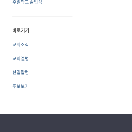
주일학교 졸업식
바로가기
교회소식
교회앨범
한길칼럼
주보보기