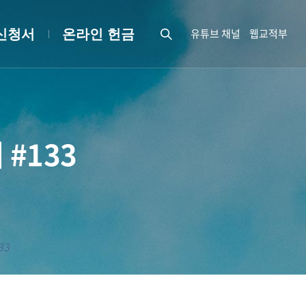
유튜브 채널
웹교적부
신청서
온라인 헌금
 #133
33