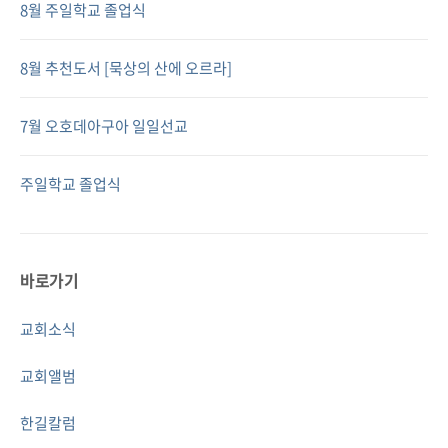
8월 주일학교 졸업식
8월 추천도서 [묵상의 산에 오르라]
7월 오호데아구아 일일선교
주일학교 졸업식
바로가기
교회소식
교회앨범
한길칼럼