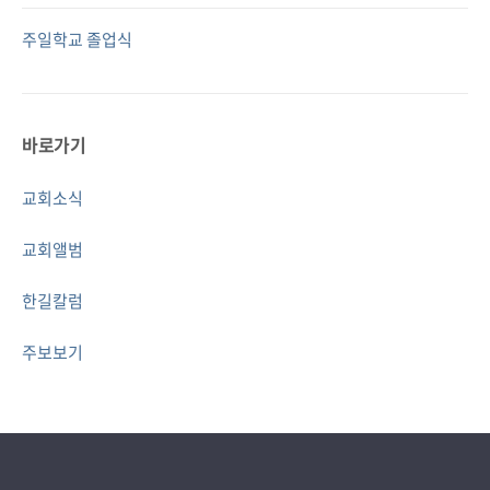
주일학교 졸업식
바로가기
교회소식
교회앨범
한길칼럼
주보보기