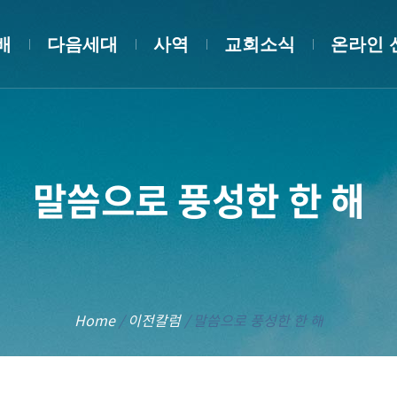
배
다음세대
사역
교회소식
온라인 
말씀으로 풍성한 한 해
Home
/
이전칼럼
/
말씀으로 풍성한 한 해