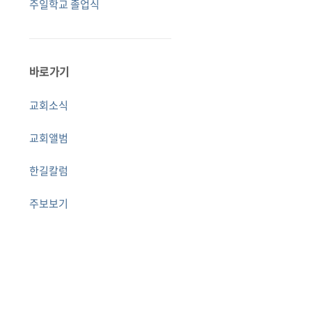
주일학교 졸업식
바로가기
교회소식
교회앨범
한길칼럼
주보보기