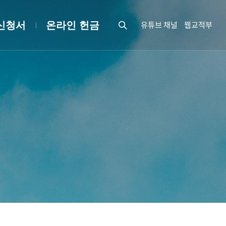
유튜브 채널
웹교적부
신청서
온라인 헌금